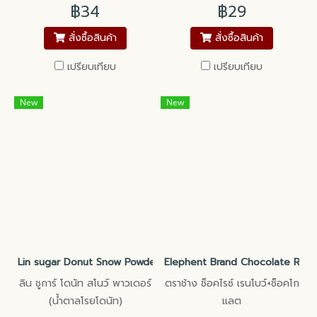
฿34
฿29
สั่งซื้อสินค้า
สั่งซื้อสินค้า
เปรียบเทียบ
เปรียบเทียบ
New
New
Lin sugar Donut Snow Powder
Elephent Brand Chocolate Rice R
ลิน ชูการ์ โดนัท สโนว์ พาวเดอร์
ตราช้าง ช็อคไรซ์ เรนโบว์+ช็อคโก
(น้ำตาลโรยโดนัท)
แลต