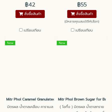
฿42
฿55
สั่งซื้อสินค้า
สั่งซื้อสินค้า
(มีหลายคุณสมบัติให้เลือก)
เปรียบเทียบ
เปรียบเทียบ
New
New
Mitr Phol Caramel Granulated Sugar
Mitr Phol Brown Sugar for Bakery
มิตรผล น้ำตาลเคลือบ คาราเมล
( โอทึ้ง ) มิตรผล น้ำตาลทราย