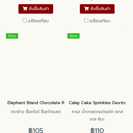
สั่งซื้อสินค้า
สั่งซื้อสินค้า
เปรียบเทียบ
เปรียบเทียบ
New
New
Elephent Brand Chocolate Rice Chocolate ตราช้าง ช็อคไรซ์ ช็อ
Calay Cake Sprinkles Dextrose 
ตราช้าง ช็อคไรซ์ ช็อคโกแลต
คาเล น้ำตาลตกแต่งเค้ก พาส
เทล หิมะ
฿105
฿110