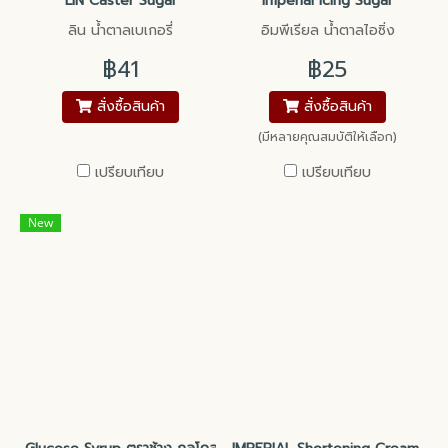
LIN Caster Sugar
Imperial Icing Sugar
ลิน น้ำตาลเบเกอรี่
อิมพีเรียล น้ำตาลไอซิ่ง
฿41
฿25
สั่งซื้อสินค้า
สั่งซื้อสินค้า
(มีหลายคุณสมบัติให้เลือก)
เปรียบเทียบ
เปรียบเทียบ
New