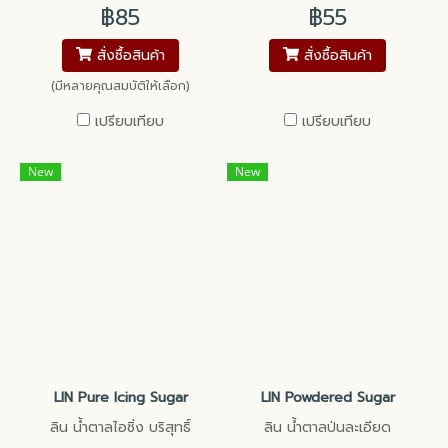
เบเกอรี่โดยเฉพาะ
฿85
฿55
สั่งซื้อสินค้า
สั่งซื้อสินค้า
(มีหลายคุณสมบัติให้เลือก)
เปรียบเทียบ
เปรียบเทียบ
New
New
LIN Pure Icing Sugar
LIN Powdered Sugar
ลิน น้ำตาลไอซิ่ง บริสุทธิ์
ลิน น้ำตาลป่นละเอียด