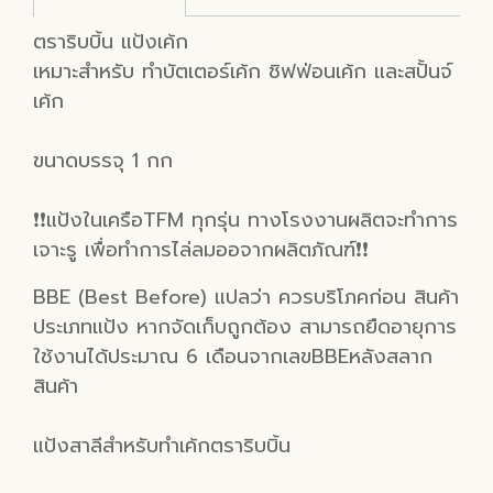
ตราริบบิ้น แป้งเค้ก
เหมาะสำหรับ ทำบัตเตอร์เค้ก ชิฟฟ่อนเค้ก และสปั้นจ์
เค้ก
ขนาดบรรจุ 1 กก
❗️❗️แป้งในเครือTFM ทุกรุ่น ทางโรงงานผลิตจะทำการ
เจาะรู เพื่อทำการไล่ลมออจากผลิตภัณฑ์❗️❗️
BBE (Best Before) แปลว่า ควรบริโภคก่อน สินค้า
ประเภทแป้ง หากจัดเก็บถูกต้อง สามารถยืดอายุการ
ใช้งานได้ประมาณ 6 เดือนจากเลขBBEหลังสลาก
สินค้า
แป้งสาลีสำหรับทำเค้กตราริบบิ้น