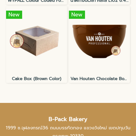
WYPALL Colour Coded Food Service Cloths (20 wipers )
นาฬิกาจับเวลา คละสี L102 6.4x7cm
New
New
Cake Box (Brown Color)
Van Houten Chocolate Bowl 4000ml
B-Pack Bakery
1999 ซ.จุฬลงกรณ์36 ถนนบรรทัดทอง แขวงวังใหม่ เขตปทุมวัน