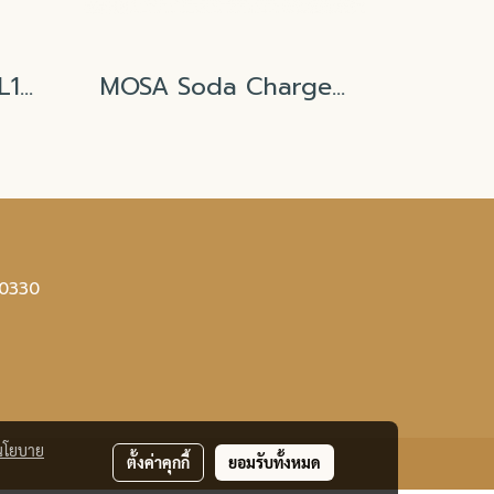
นาฬิกาจับเวลา คละสี L102 6.4x7cm
MOSA Soda Charger Gas (CO₂)
10330
นโยบาย
ตั้งค่าคุกกี้
ยอมรับทั้งหมด