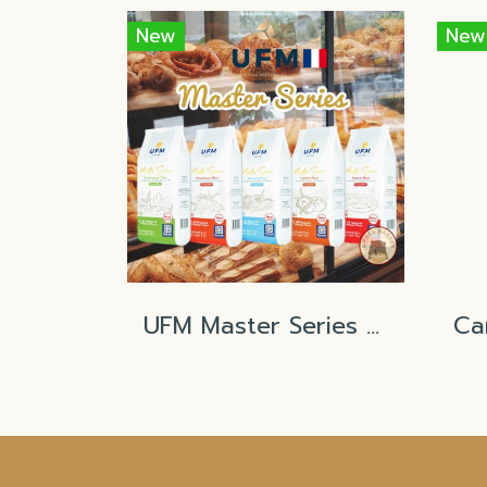
New
New
UFM Master Series Flour T45 T55 T65 Tipo00