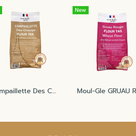
New
Campaillette Des Champs Wheat flour T65 (Grands Moulins de Paris)