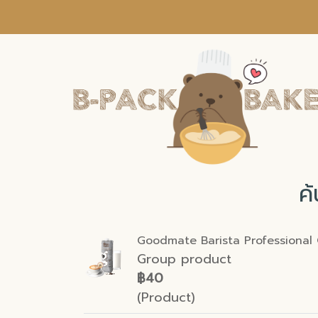
ค
Goodmate Barista Professional Oa
Group product
฿40
(Product)