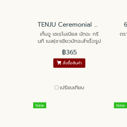
TENJU Ceremonial Matcha Green Tea Base
6
เท็นจู เซเรโมเนียล มัทฉะ กรี
ตร
นที เบส(ชาเขียวมัทฉะสำเร็จรูป
ชนิดผง)
฿365
สั่งซื้อสินค้า
เปรียบเทียบ
New
New