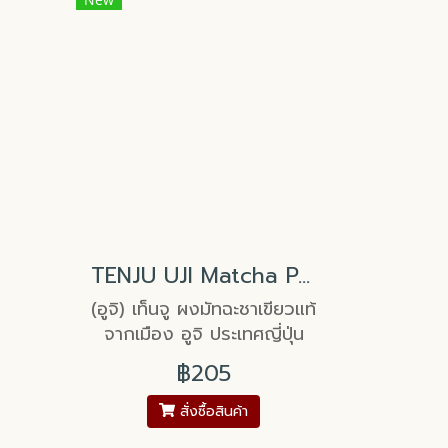
a
TENJU UJI Matcha Powder
(อูจิ) เท็นจู ผงมัทฉะชาเขียวแท้
จากเมือง อูจิ ประเทศญี่ปุ่น
฿205
สั่งซื้อสินค้า