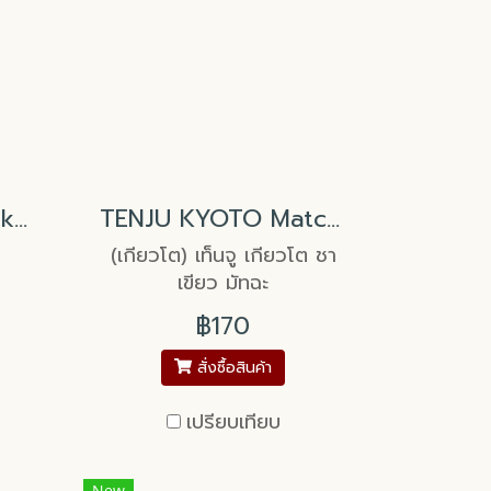
TENJU ASSAM Black tea
TENJU KYOTO Matcha Green Tea Powder
(เกียวโต) เท็นจู เกียวโต ชา
เขียว มัทฉะ
฿170
สั่งซื้อสินค้า
เปรียบเทียบ
New