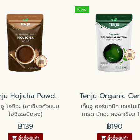
New
Tenju Hojicha Powder
นจู โฮจิฉะ (ชาเขียวคั่วแบบ
เท็นจู ออร์แกนิค เซเรโมเ
โฮจิฉะชนิดผง)
เกรด มัทฉะ ผงชาเขียว 
กรัม
฿139
฿190
สั่งซื้อสินค้า
สั่งซื้อสินค้า