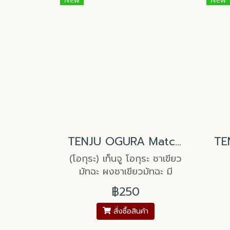
TENJU OGURA Matcha Green Tea Powder
(โอกุระ) เท็นจู โอกุระ ชาเขียว
มัทฉะ ผงชาเขียวมัทฉะ มี
รสชาติเข้มข้นและสีเขียวสดใส
฿250
บดละเอียด เหมาะสำหรับใช้ชง
เครื่องดื่มมัทฉะลาเต้ สมูทตี้
สั่งซื้อสินค้า
หรือใช้เป็นวัตถุดิบในการทำ