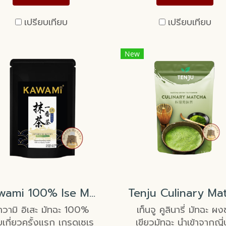
เปรียบเทียบ
เปรียบเทียบ
New
Kawami 100% Ise Matcha First Harvest Ceremonial Grade
าวามิ อิเสะ มัทฉะ 100%
เท็นจู คูลินารี่ มัทฉะ ผง
็บเกี่ยวครั้งแรก เกรดเซเร
เขียวมัทฉะ นำเข้าจากญี่ป