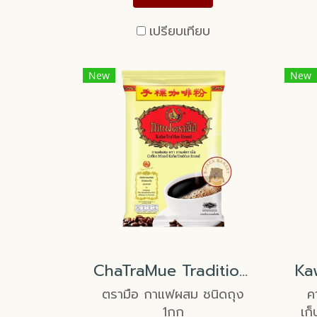
เปรียบเทียบ
New
New
ChaTraMue Traditional Coffee 1kg
ตรามือ กาแฟผสม ชนิดถุง
ค
1กก
เก