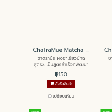
ChaTraMue Matcha Green Tea Formula2
ชาตรามือ ผงชาเขียวมัทฉ
ช
สูตร2 เป็นสูตรสำเร็จที่พัฒนา
ขึ้นเพื่อการชงเครื่องดื่มมัทฉะ
฿150
ลาเต้ และทำขนมโดยเฉพาะ ให้
สีเขียวที่สวยงาม และรสชาติ
สั่งซื้อสินค้า
มัทฉะที่กลมกล่อม
เปรียบเทียบ
New
New