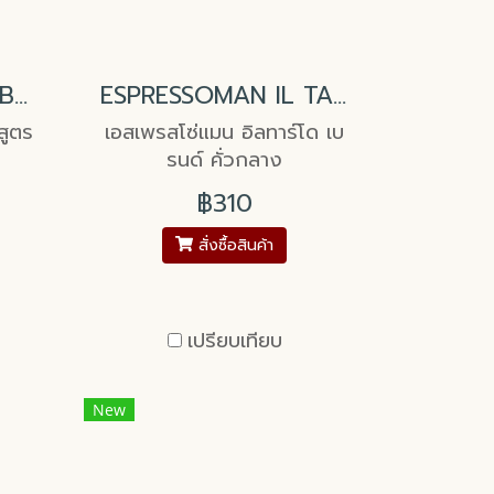
Dreamy Blender's Bean Type 1
ESPRESSOMAN IL TARDO Blend Medium Roasted
สูตร
เอสเพรสโซ่แมน อิลทาร์โด เบ
รนด์ คั่วกลาง
฿310
สั่งซื้อสินค้า
เปรียบเทียบ
New