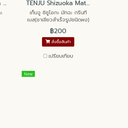
Kawami Uji Matcha Powder 100% 100g
TENJU Shizuoka Matcha Green Tea Base
ฉะ
เท็นจู ชิซูโอกะ มัทฉะ กรีนที
เบส(ชาเขียวสำเร็จรูปชนิดผง)
฿200
สั่งซื้อสินค้า
เปรียบเทียบ
New