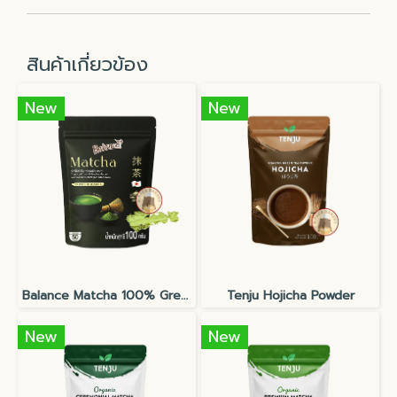
สินค้าเกี่ยวข้อง
New
New
Balance Matcha 100% Green Tea Classic Craft Shizuoka, Japan
Tenju Hojicha Powder
New
New