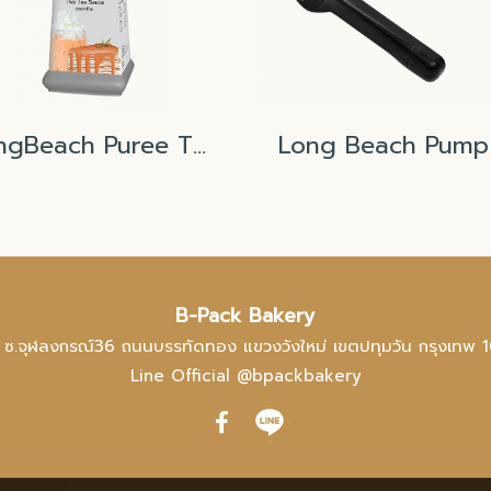
LongBeach Puree Thai Tea
B-Pack Bakery
 ซ.จุฬลงกรณ์36 ถนนบรรทัดทอง แขวงวังใหม่ เขตปทุมวัน กรุงเทพ 
Line Official @bpackbakery