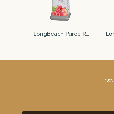
LongBeach Puree Red Berries Berry
1999