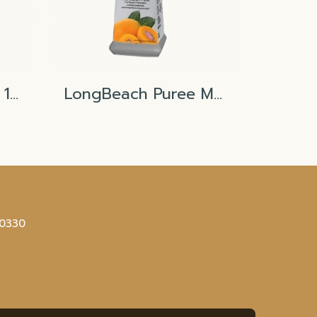
Long Beach Pump 15ml
LongBeach Puree Marian Plum
10330