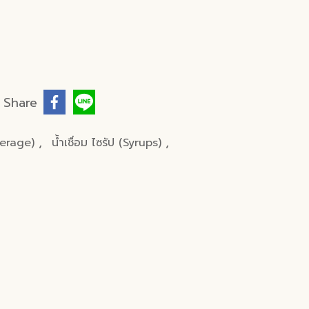
Share
,
,
everage)
น้ำเชื่อม ไซรัป (Syrups)