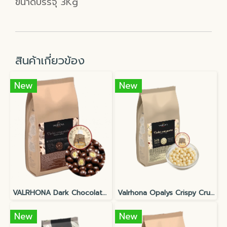
ขนาดบรรจุ 3Kg
สินค้าเกี่ยวข้อง
New
New
VALRHONA Dark Chocolate Crispy Pearls 55% CRUNCHY Perles Craquantes
Valrhona Opalys Crispy Crunchy PEARLS 34%
New
New