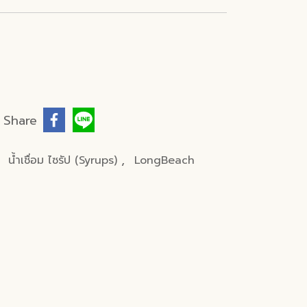
Share
,
,
น้ำเชื่อม ไซรัป (Syrups)
LongBeach