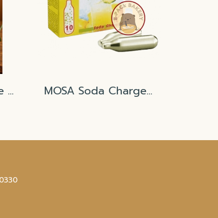
Carnation Squeeze bottle Food Grade 1000ml
MOSA Soda Charger Gas (CO₂)
10330