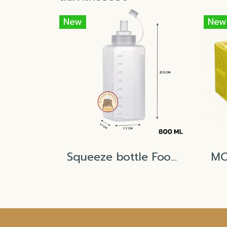
New
New
Squeeze bottle Food Grade 800ml