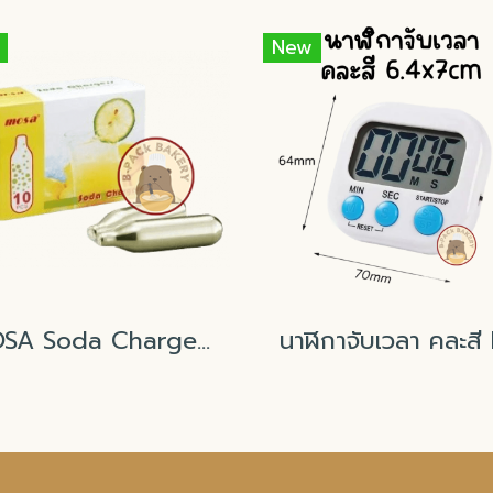
New
MOSA Soda Charger Gas (CO₂)