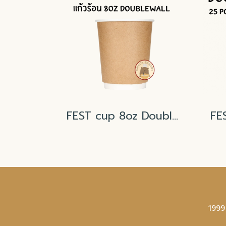
FEST cup 8oz Double Wall Kraft/ 25Pcs(copy)
1999