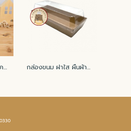
กล่องใส่บราวนี่1ชิ้น สีคราฟท์/ 50ใบ
กล่องขนม ฝาใส ผืนผ้า สีคราฟ (ข้างในมีเคลือบกันรั่วซึม)
10330