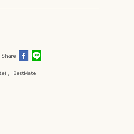
Share
,
te)
BestMate