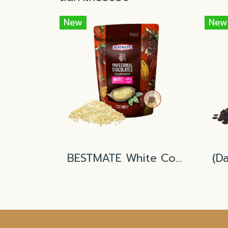
New
New
BESTMATE White Compound Mini Chips