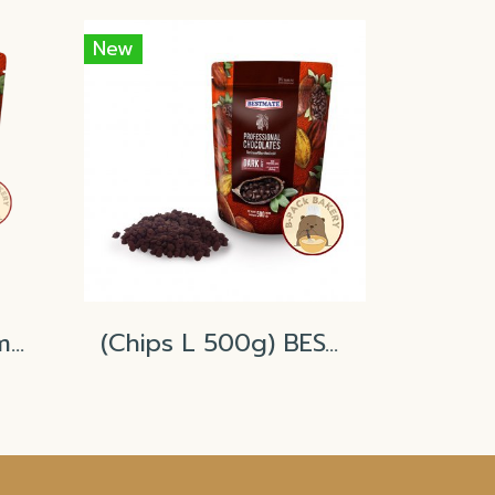
New
Bestmate Milk Compound Buttons
(Chips L 500g) BESTMATE DarkCompound Large Chips