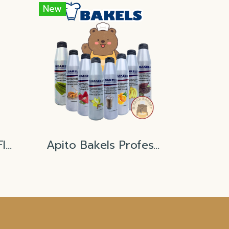
New
Winner Hokkaido Flavored 454ml
Apito Bakels Professional Flavouring and Color Paste