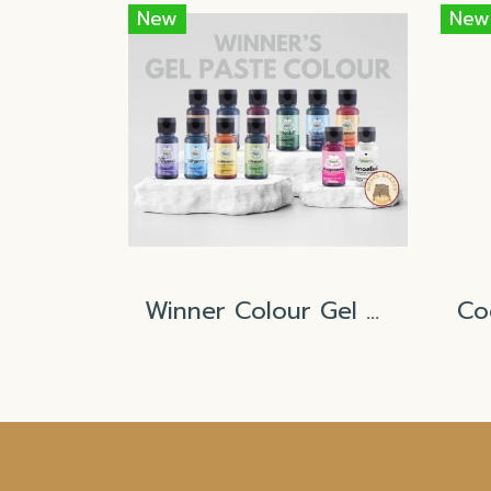
New
New
Winner Colour Gel Paste Type