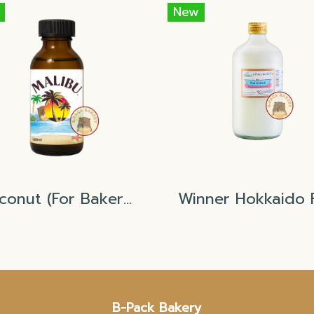
New
Coconut (For Bakery)
B-Pack Bakery