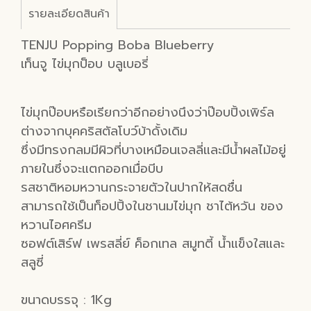
รายละเอียดสินค้า
TENJU Popping Boba Blueberry
เท็นจู ไข่มุกป็อบ บลูเบอรี่
ไข่มุกป๊อบหรือเรียกว่าอีกอย่างนึงว่าป๊อบปิ้งเพิร์ล
ต่างจากบุคคริสตัลโบว์บ้าดั้งเดิม
ซึ่งมีทรงกลมมีผิวที่บางเหมือนเจลลี่และมีน้ำผลไม้อยู่
ภายในซึ่งจะแตกออกเมื่อบีบ
รสชาติหอมหวานกระจายตัวในปากให้สดชื่น
สามารถใช้เป็นท็อปปิ้งในชานมไข่มุก ชาไต้หวัน ของ
หวานไอศครีม
ซอฟต์เสิร์ฟ เพรสลี่ย์ ค็อกเทล สมูทตี้ น้ำแข็งใสและ
สลูซี่
ขนาดบรรจุ : 1Kg