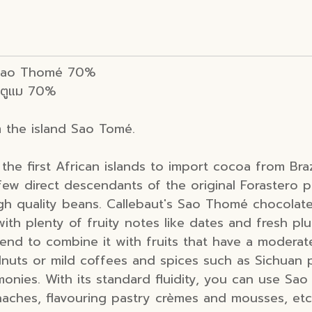
 Sao Thomé 70%
ซาตูแม 70%
 the island Sao Tomé.
the first African islands to import cocoa from Bra
 a few direct descendants of the original Foraster
igh quality beans. Callebaut's Sao Thomé chocola
ith plenty of fruity notes like dates and fresh pl
end to combine it with fruits that have a moderat
walnuts or mild coffees and spices such as Sichuan
monies. With its standard fluidity, you can use Sa
naches, flavouring pastry crèmes and mousses, etc