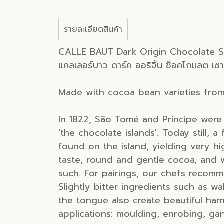
รายละเอียดสินค้า
CALLE BAUT Dark Origin Chocolate
แคลเลอร์บาว ดาร์ค ออริจิ้น ช็อคโกแลต เ
Made with cocoa bean varieties from
In 1822, São Tomé and Príncipe were 
'the chocolate islands'. Today still,
found on the island, yielding very h
taste, round and gentle cocoa, and w
such. For pairings, our chefs recomm
Slightly bitter ingredients such as 
the tongue also create beautiful har
applications: moulding, enrobing, ga