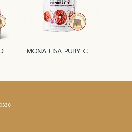
CALLEBAUT Dark Origin Chocolate Madagascar 67.4%
MONA LISA RUBY Crispy Pearls (ขนาดแบ่งจำหน่าย 200g)
10330