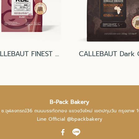
CALLEBAUT FINEST BELGIAN CHOCOLATE (Coin not Chips) RUBY Chocolate 33.6%
B-Pack Bakery
 ซ.จุฬลงกรณ์36 ถนนบรรทัดทอง แขวงวังใหม่ เขตปทุมวัน กรุงเทพ 
Line Official @bpackbakery