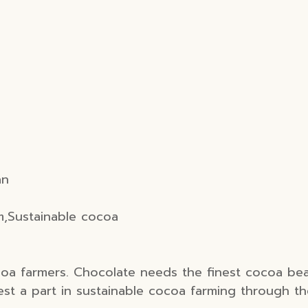
an
m,Sustainable cocoa
coa farmers. Chocolate needs the finest cocoa be
est a part in sustainable cocoa farming through t