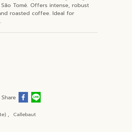
São Tomé. Offers intense, robust
and roasted coffee. Ideal for
.
Share
,
te)
Callebaut